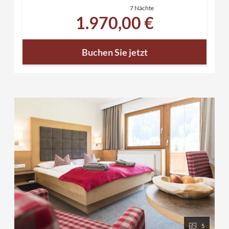
7 Nächte
inklusive der Z-Activcard für 6 Tage für alle 10
1.970,00 €
Bergbahnen, Freischwimmbäder, öffentliche
Verkehrsmittel, uvm.
Relaxen in unserem Saunaparadies mit direktem
Buchen Sie jetzt
Zugang in den Garten und zum Naturbadeteich
persönliche Wanderempfehlung und Tipps zur
Region
Wanderjause und Getränke vom Buffet
1 Wanderkarte zum Verleih
Wanderausrüstung zum Verleih wie Rucksack
und Wanderstöcke
gratis Wanderbus von Mayrhofen bis Hintertux
Tipp:
Die Zillertal Activcard ist der Schlüssel zu
außergewöhnlichen Bergerlebnissen. Alle 10
Sommerbergbahnen im Zillertal sind damit
kostenlos und ermöglichen einen einfachen
Aufstieg und atemberaubende Aussichten.
5