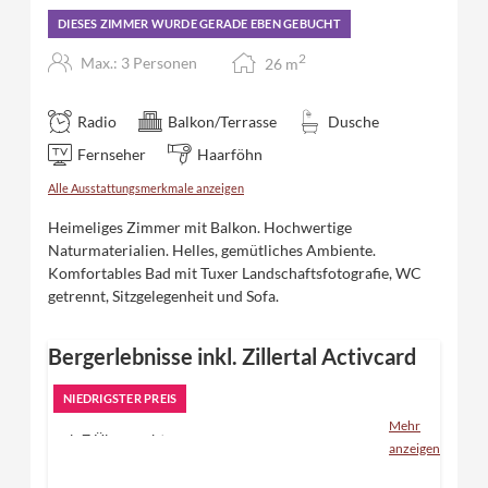
DIESES ZIMMER WURDE GERADE EBEN GEBUCHT
2
Max.: 3 Personen
26
m
Radio
Balkon/Terrasse
Dusche
Fernseher
Haarföhn
Alle Ausstattungsmerkmale anzeigen
Heimeliges Zimmer mit Balkon. Hochwertige
Naturmaterialien. Helles, gemütliches Ambiente.
Komfortables Bad mit Tuxer Landschaftsfotografie, WC
getrennt, Sitzgelegenheit und Sofa.
Bergerlebnisse inkl. Zillertal Activcard
NIEDRIGSTER PREIS
Mehr
ab 7 Übernachtungen
anzeigen
inklusive 3/4 Verwöhnpension und unseren
Inklusivleistungen