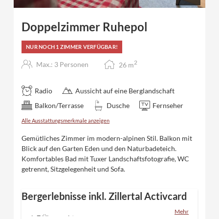
Doppelzimmer Ruhepol
NUR NOCH 1 ZIMMER VERFÜGBAR!
2
Max.: 3 Personen
26
m
Radio
Aussicht auf eine Berglandschaft
Balkon/Terrasse
Dusche
Fernseher
Alle Ausstattungsmerkmale anzeigen
Gemütliches Zimmer im modern-alpinen Stil. Balkon mit
Blick auf den Garten Eden und den Naturbadeteich.
Komfortables Bad mit Tuxer Landschaftsfotografie, WC
getrennt, Sitzgelegenheit und Sofa.
Bergerlebnisse inkl. Zillertal Activcard
Mehr
ab 7 Übernachtungen