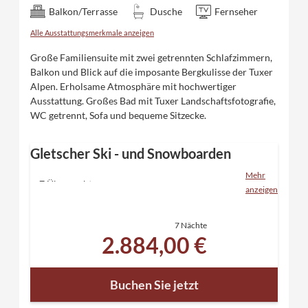
Balkon/Terrasse
Dusche
Fernseher
Alle Ausstattungsmerkmale anzeigen
Große Familiensuite mit zwei getrennten Schlafzimmern,
Balkon und Blick auf die imposante Bergkulisse der Tuxer
Alpen. Erholsame Atmosphäre mit hochwertiger
Ausstattung. Großes Bad mit Tuxer Landschaftsfotografie,
WC getrennt, Sofa und bequeme Sitzecke.
Gletscher Ski - und Snowboarden
Mehr
7 Übernachtungen
anzeigen
inklusive "Eden" Verwöhnpension und allen
Inklusivleistungen
7 Nächte
6 Tage Skipass für den Hintertuxer Gletscher
2.884,00 €
Relaxen in unserem Saunaparadies mit direktem
Zugang in den verschneiten Garten
kostenloser Skibustransfer - mit dem Tuxer
Buchen Sie jetzt
Sportbus in 5 Minuten ins Skigebiet Zillertal 3000
und in 7 Minuten zum Hintertuxer Gletscher -