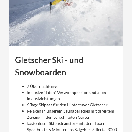
Gletscher Ski - und
Snowboarden
7 Übernachtungen
inklusive "Eden" Verwöhnpension und allen
Inklusivleistungen
6 Tage Skipass für den Hintertuxer Gletscher
Relaxen in unserem Saunaparadies mit direktem
Zugang in den verschneiten Garten
kostenloser Skibustransfer - mit dem Tuxer
Sportbus in 5 Minuten ins Skigebiet Zillertal 3000