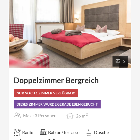
5
Doppelzimmer Bergreich
NUR NOCH 1 ZIMMER VERFÜGBAR!
DIESES ZIMMER WURDE GERADE EBEN GEBUCHT
2
Max.: 3 Personen
26
m
Radio
Balkon/Terrasse
Dusche