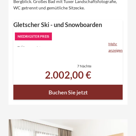
Bergblick. Großes Bad mit Tuxer Landschaftsfotografie,
WC getrennt und gemütliche Sitzecke.
Gletscher Ski - und Snowboarden
NIEDRIGSTER PREIS
Mehr
7 Übernachtungen
anzeigen
inklusive "Eden" Verwöhnpension und allen
Inklusivleistungen
7 Nächte
6 Tage Skipass für den Hintertuxer Gletscher
2.002,00 €
Relaxen in unserem Saunaparadies mit direktem
Zugang in den verschneiten Garten
kostenloser Skibustransfer - mit dem Tuxer
Buchen Sie jetzt
Sportbus in 5 Minuten ins Skigebiet Zillertal 3000
und in 7 Minuten zum Hintertuxer Gletscher -
Skibushaltestelle neben dem Hotel