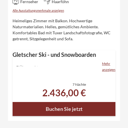
Fernseher
Haarföhn
Alle Ausstattungsmerkmale anzeigen
Heimeliges Zimmer mit Balkon. Hochwertige
Naturmaterialien. Helles, gemütliches Ambiente.
Komfortables Bad mit Tuxer Landschaftsfotografie, WC
getrennt, Sitzgelegenheit und Sofa.
Gletscher Ski - und Snowboarden
Mehr
7 Übernachtungen
anzeigen
inklusive "Eden" Verwöhnpension und allen
Inklusivleistungen
7 Nächte
6 Tage Skipass für den Hintertuxer Gletscher
2.436,00 €
Relaxen in unserem Saunaparadies mit direktem
Zugang in den verschneiten Garten
kostenloser Skibustransfer - mit dem Tuxer
Buchen Sie jetzt
Sportbus in 5 Minuten ins Skigebiet Zillertal 3000
und in 7 Minuten zum Hintertuxer Gletscher -
Skibushaltestelle neben dem Hotel