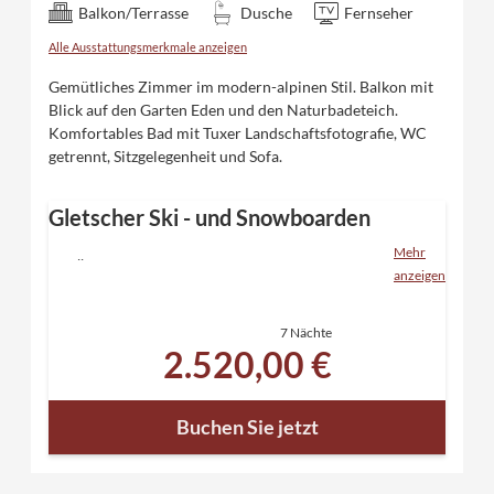
Balkon/Terrasse
Dusche
Fernseher
Alle Ausstattungsmerkmale anzeigen
Gemütliches Zimmer im modern-alpinen Stil. Balkon mit
Blick auf den Garten Eden und den Naturbadeteich.
Komfortables Bad mit Tuxer Landschaftsfotografie, WC
getrennt, Sitzgelegenheit und Sofa.
Gletscher Ski - und Snowboarden
Mehr
7 Übernachtungen
anzeigen
inklusive "Eden" Verwöhnpension und allen
Inklusivleistungen
7 Nächte
6 Tage Skipass für den Hintertuxer Gletscher
2.520,00 €
Relaxen in unserem Saunaparadies mit direktem
Zugang in den verschneiten Garten
kostenloser Skibustransfer - mit dem Tuxer
Buchen Sie jetzt
Sportbus in 5 Minuten ins Skigebiet Zillertal 3000
und in 7 Minuten zum Hintertuxer Gletscher -
Skibushaltestelle neben dem Hotel