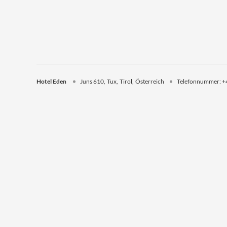
Hotel Eden
Juns 610
Tux
Tirol
Österreich
Telefonnummer
:
+
Hotel Eden