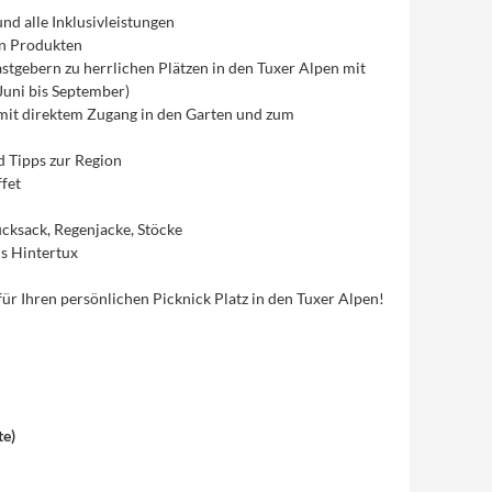
nd alle Inklusivleistungen
en Produkten
tgebern zu herrlichen Plätzen in den Tuxer Alpen mit
uni bis September)
mit direktem Zugang in den Garten und zum
 Tipps zur Region
fet
cksack, Regenjacke, Stöcke
s Hintertux
ür Ihren persönlichen Picknick Platz in den Tuxer Alpen!
te
)