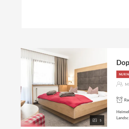
Dop
NUR N
Ma
Ra
Heimel
Landsch
5