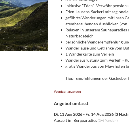
inklusive "Eden"- Verwöhnpension u
Eden-Jausens-Sackerl mit regional
geführte Wanderungen mit Ihren Gas
atemberaubenden Ausblicken (von J
Relaxen in unserem Saunaparadies 
Naturbadeteich
persönliche Wanderempfehlung und
Wanderjause und Getränke vom Buf
1 Wanderkarte zum Verleih
Wanderausrüstung zum Verleih - Ru
gratis Wanderbus von Mayrhofen bi
Tipp: Empfehlungen der Gastgeber f
Weniger anzeigen
Angebot umfasst
Di, 11 Aug 2026
-
Fr, 14 Aug 2026
(
3 Näch
Auszeit im Bergparadies
(
3/4 Pension
)