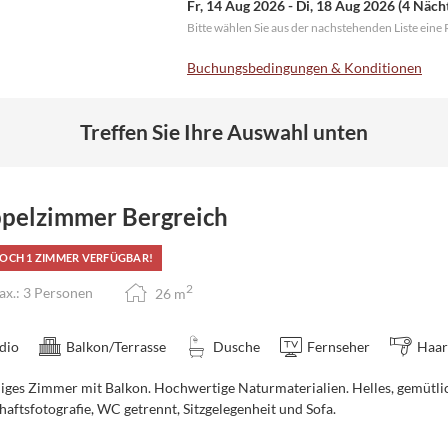
Fr, 14 Aug 2026
-
Di, 18 Aug 2026
(
4 Näch
Bitte wählen Sie aus der nachstehenden Liste eine 
Buchungsbedingungen & Konditionen
Treffen Sie Ihre Auswahl unten
pelzimmer Bergreich
OCH 1 ZIMMER VERFÜGBAR!
2
x.: 3 Personen
26
m
dio
Balkon/Terrasse
Dusche
Fernseher
Haar
iges Zimmer mit Balkon. Hochwertige Naturmaterialien. Helles, gemütl
aftsfotografie, WC getrennt, Sitzgelegenheit und Sofa.