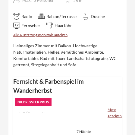
Max.: 3 Personen
26
m
Radio
Balkon/Terrasse
Dusche
Fernseher
Haarföhn
Alle Ausstattungsmerkmale anzeigen
Heimeliges Zimmer mit Balkon. Hochwertige
Naturmaterialien. Helles, gemütliches Ambiente.
Komfortables Bad mit Tuxer Landschaftsfotografie, WC
getrennt, Sitzgelegenheit und Sofa.
Fernsicht & Farbenspiel im
Wanderherbst
NIEDRIGSTER PREIS
Mehr
ab 7 Übernachtungen
anzeigen
inklusive "Eden"-Verwöhnpension und alle
Inklusivleistungen
7 Nächte
wöchentlich 3 geführte Wanderungen zu