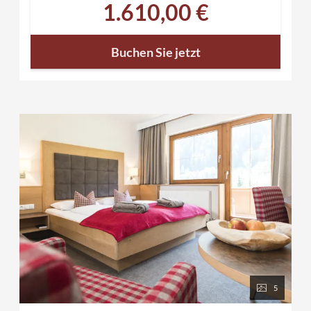
1.610,00 €
Aussichtspunkten mit atemberaubender Fernsicht
(bis Ende September)
Relaxen in unserem Saunaparadies mit direktem
Buchen Sie jetzt
Zugang in den Garten und zum Naturbadeteich
persönliche Wanderempfehlung und Tipps zur
Region
Wanderjause und Getränke vom Buffet
1 Wanderkarte zum Verleih
Wanderausrüstung zum Verleih wie Rucksack
und Stöcke
gratis Wanderbus von Mayrhofen bis Hintertux
Tipp: Entlang der herbstlich gefärbten
Almwiesen, vorbei am Eiskarsee zur Hippoldspitze
(2.642m). Dort wird der Anstieg mit einer
einmaligen Fernsicht belohnt.
5